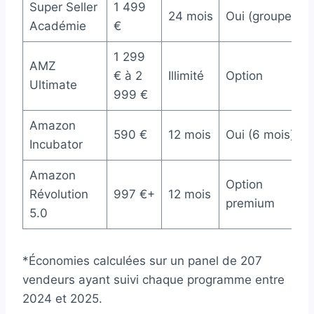
Super Seller
1 499
24 mois
Oui (groupe)
Académie
€
1 299
AMZ
€ à 2
Illimité
Option
Ultimate
999 €
Amazon
590 €
12 mois
Oui (6 mois)
Incubator
Amazon
Option
Révolution
997 €+
12 mois
premium
5.0
*Économies calculées sur un panel de 207
vendeurs ayant suivi chaque programme entre
2024 et 2025.