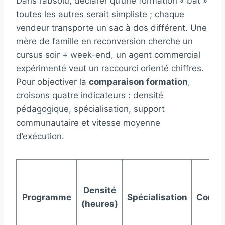
Dans l’absolu, déclarer qu’une formation « bat »
toutes les autres serait simpliste ; chaque
vendeur transporte un sac à dos différent. Une
mère de famille en reconversion cherche un
cursus soir + week-end, un agent commercial
expérimenté veut un raccourci orienté chiffres.
Pour objectiver la
comparaison formation
,
croisons quatre indicateurs : densité
pédagogique, spécialisation, support
communautaire et vitesse moyenne
d’exécution.
Densité
Programme
Spécialisation
Commu
(heures)