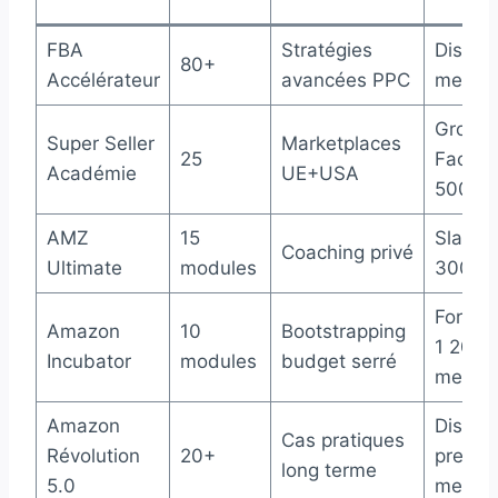
FBA
Stratégies
Discor
80+
Accélérateur
avancées PPC
membr
Group
Super Seller
Marketplaces
25
Facebo
Académie
UE+USA
500 m
AMZ
15
Slack r
Coaching privé
Ultimate
modules
300 m
Forum 
Amazon
10
Bootstrapping
1 200
Incubator
modules
budget serré
membr
Amazon
Discor
Cas pratiques
Révolution
20+
premi
long terme
5.0
membr