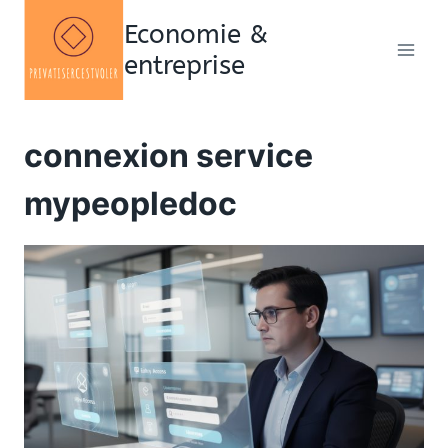
Aller
Economie &
au
entreprise
contenu
connexion service
mypeopledoc