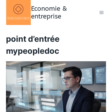
Aller
Economie &
au
entreprise
contenu
point d’entrée
mypeopledoc