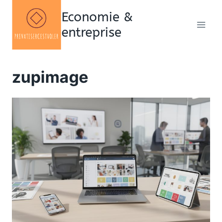
Aller
Economie &
au
entreprise
contenu
zupimage