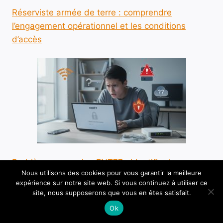
Réserviste armée de terre : comprendre
l’engagement opérationnel et les conditions
d’accès
Problème connexion ENT77 : identifier les causes
Nous utilisons des cookies pour vous garantir la meilleure
fréquentes d’un accès bloqué
expérience sur notre site web. Si vous continuez à utiliser ce
site, nous supposerons que vous en êtes satisfait.
Ok