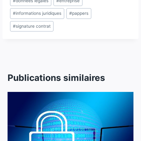
#
données légales
#
entreprise
de
#
informations juridiques
#
pappers
la
publication :
#
signature contrat
Publications similaires